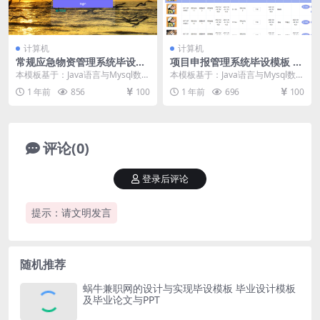
计算机
计算机
常规应急物资管理系统毕设模
项目申报管理系统毕设模板 毕
板 毕业设计模板及毕业论文与
业设计模板及毕业论文
本模板基于：Java语言与Mysql数据
本模板基于：Java语言与Mysql数据
开题报告
库开发 系统实现 管理员角色功能设
库开发 系统功能实现 管理员功能模
1 年前
856
100
1 年前
696
100
计 管...
块的实...
评论(0)
登录后评论
提示：请文明发言
随机推荐
蜗牛兼职网的设计与实现毕设模板 毕业设计模板
及毕业论文与PPT