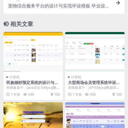
宠物综合服务平台的设计与实现毕设模板 毕业设计
模板及毕业论文与开题报告
相关文章
计算机
计算机
民族婚纱预定系统的设计与实
大型商场会员管理系统毕设模
现毕设模板 毕业设计模板及毕
板 毕业设计模板及毕业论文
本模板基于：Java语言与Mysql数据
本模板基于：JSP与Mysql数据库开
业论文
库开发 系统实现 系统实现部分就是
发 系统功能实现 这部分工作主要由
1 年前
649
100
1 年前
939
100
将系统...
程序编制...