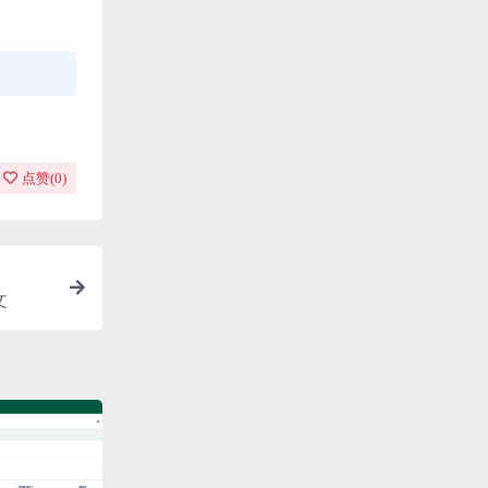
点赞(
0
)
文