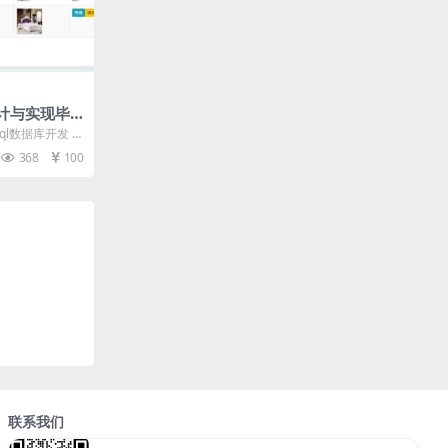
计与实现毕
模板及毕业论
ql数据库开发 系
 用户点击进...
368
100
联系我们