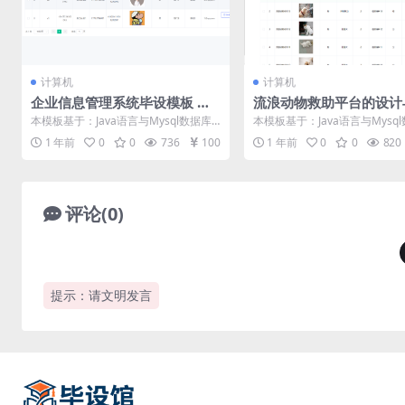
计算机
计算机
企业信息管理系统毕设模板 毕
流浪动物救助平台的设计
业设计模板及毕业论文
现毕设模板 毕业设计模
本模板基于：Java语言与Mysql数据库
本模板基于：Java语言与Mysq
业论文
开发 系统功能实现 管理员功能模块的
开发 系统功能实现 系统实现部
1 年前
0
0
736
100
1 年前
0
0
820
实...
将...
评论(0)
提示：请文明发言