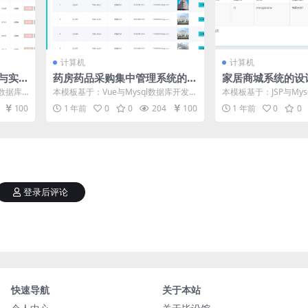
计算机
计算机
与实
药房药品采购集中管理系统的
家居商城系统的设
板及毕
设计与实现毕设模板 毕业设计
设模板 毕业设计
l数据库
本模板基于：Vue与Mysql数据库开发
本模板基于：JSP与Mys
模板及毕业论文
文
分就是
系统功能实现 进入到这个环节，也就可
统功能实现 用户功能模块
100
1 年前
0
0
204
100
1 年前
0
0
以...
登录后评论
快速导航
关于本站