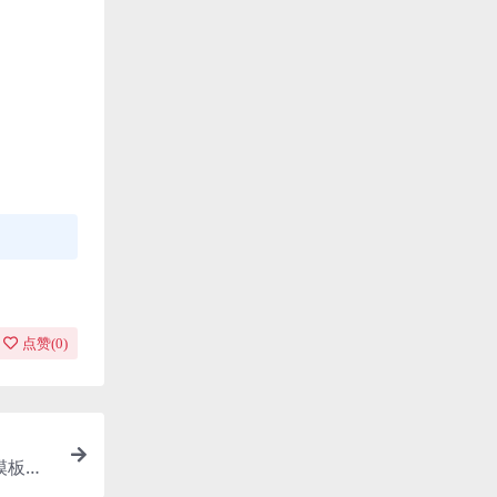
点赞(
0
)
模板及