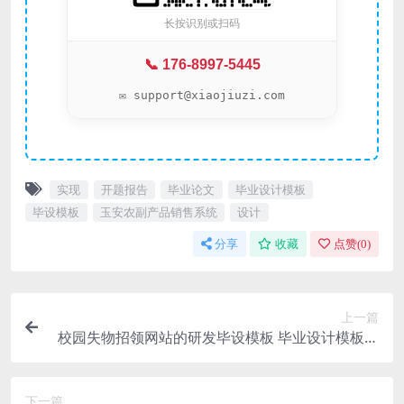
长按识别或扫码
📞 176-8997-5445
✉️ support@xiaojiuzi.com
实现
开题报告
毕业论文
毕业设计模板
毕设模板
玉安农副产品销售系统
设计
分享
收藏
点赞(
0
)
上一篇
校园失物招领网站的研发毕设模板 毕业设计模板及
毕业论文
下一篇