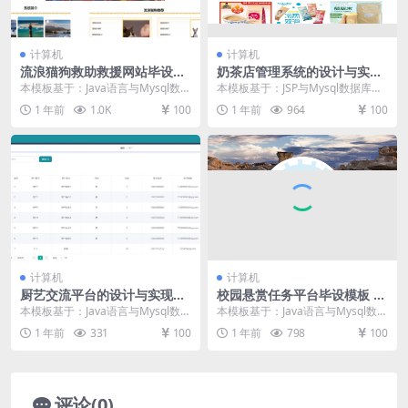
计算机
计算机
流浪猫狗救助救援网站毕设模
奶茶店管理系统的设计与实现
板 毕业设计模板及毕业论文与
毕设模板 毕业设计模板及毕业
本模板基于：Java语言与Mysql数据
本模板基于：JSP与Mysql数据库开
PPT
论文与开题报告
库开发 详细设计与实现 系统功能实
发 系统功能实现 用户功能模块 用
1 年前
1.0K
100
1 年前
964
100
现 当...
户点击进...
计算机
计算机
厨艺交流平台的设计与实现代
校园悬赏任务平台毕设模板 毕
码毕设模板 毕业设计模板及毕
业设计模板及毕业论文
本模板基于：Java语言与Mysql数据
本模板基于：Java语言与Mysql数据
业论文
库开发 系统实现 食材分类管理 管
库开发 系统功能实现 管理员功能介
1 年前
331
100
1 年前
798
100
理员管...
绍 管...
评论(0)