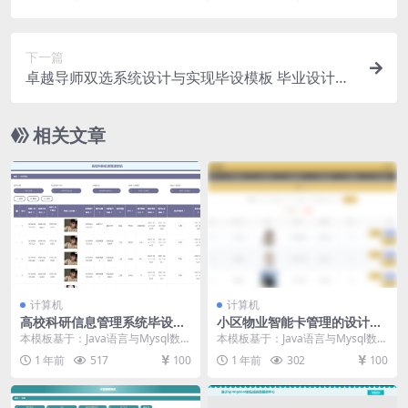
下一篇
卓越导师双选系统设计与实现毕设模板 毕业设计模
板及毕业论文
相关文章
计算机
计算机
高校科研信息管理系统毕设模
小区物业智能卡管理的设计与
板 毕业设计模板及毕业论文
实现毕设模板 毕业设计模板及
本模板基于：Java语言与Mysql数据
本模板基于：Java语言与Mysql数据
毕业论文
库开发 系统功能实现 系统实现这个
库开发 系统功能实现 业主信息管理
1 年前
517
100
1 年前
302
100
章节的...
业主...