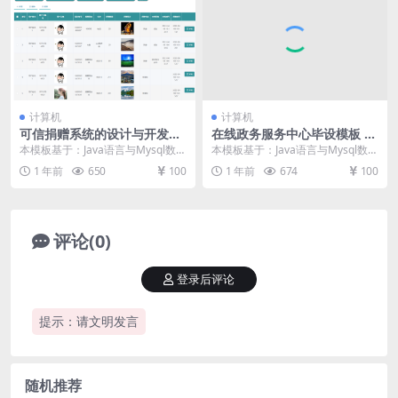
计算机
计算机
可信捐赠系统的设计与开发毕
在线政务服务中心毕设模板 毕
设模板 毕业设计模板及毕业论
业设计模板及毕业论文与PPT
本模板基于：Java语言与Mysql数据
本模板基于：Java语言与Mysql数据
文
库开发 系统功能实现 编程人员在搭
库开发 系统功能实现 本章讲述的是
1 年前
650
100
1 年前
674
100
建的开...
系统对...
评论(0)
登录后评论
提示：请文明发言
随机推荐