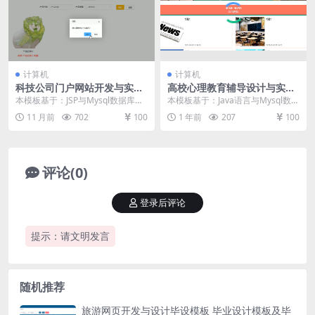
计算机
计算机
科技公司门户网站开发与实现
高校心理教育辅导设计与实现
毕设模板 毕业设计模板及毕业
毕设模板 毕业设计模板及毕业
本模板基于：JSP与Mysql数据库开
本模板基于：Java语言与Mysql数据
论文
论文与开题报告
发 系统详细实现 管理员模块的实现
库开发 学生功能模块的实现 学生进
11 月前
702
100
1 年前
207
100
用户信...
入本系...
评论(0)
登录后评论
提示：请文明发言
随机推荐
旅游网页开发与设计毕设模板 毕业设计模板及毕