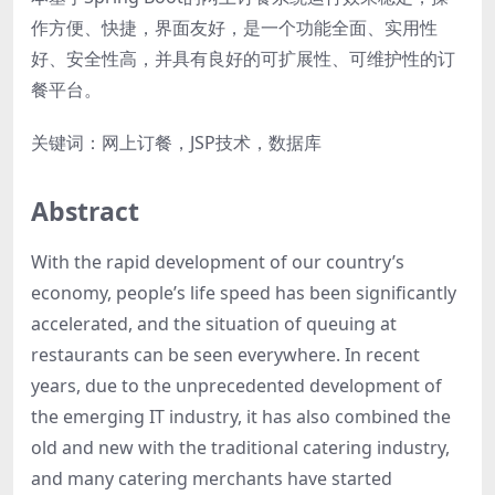
作方便、快捷，界面友好，是一个功能全面、实用性
好、安全性高，并具有良好的可扩展性、可维护性的订
餐平台。
关键词：网上订餐，JSP技术，数据库
Abstract
With the rapid development of our country’s
economy, people’s life speed has been significantly
accelerated, and the situation of queuing at
restaurants can be seen everywhere. In recent
years, due to the unprecedented development of
the emerging IT industry, it has also combined the
old and new with the traditional catering industry,
and many catering merchants have started