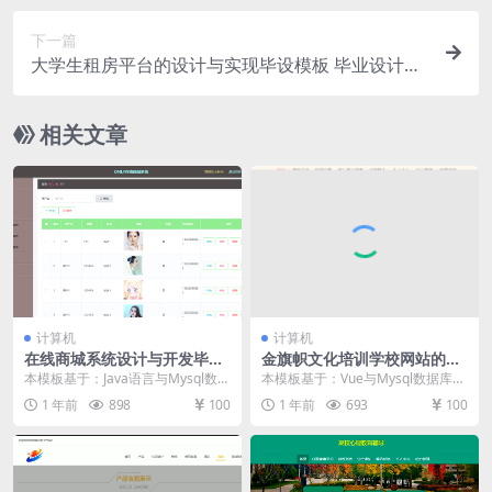
下一篇
大学生租房平台的设计与实现毕设模板 毕业设计模
板及毕业论文与开题报告
相关文章
计算机
计算机
在线商城系统设计与开发毕设
金旗帜文化培训学校网站的设
模板 毕业设计模板及毕业论文
计与开发毕设模板 毕业设计模
本模板基于：Java语言与Mysql数据
本模板基于：Vue与Mysql数据库开
与任务书
板及毕业论文
库开发 用户信息管理 用户信息管理
发 系统功能实现 进入到这个环节，
1 年前
898
100
1 年前
693
100
页面，...
也就可以...