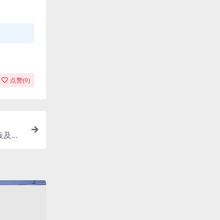
点赞(
0
)
板及毕