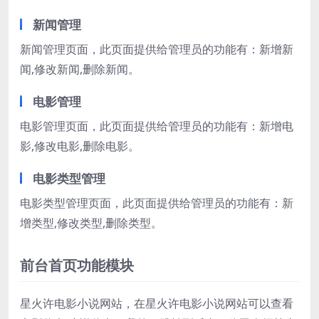
新闻管理
新闻管理页面，此页面提供给管理员的功能有：新增新
闻,修改新闻,删除新闻。
电影管理
电影管理页面，此页面提供给管理员的功能有：新增电
影,修改电影,删除电影。
电影类型管理
电影类型管理页面，此页面提供给管理员的功能有：新
增类型,修改类型,删除类型。
前台首页功能模块
星火许电影小说网站，在星火许电影小说网站可以查看