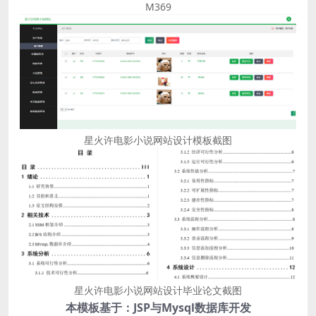
M369
星火许电影小说网站设计模板截图
星火许电影小说网站设计毕业论文截图
本模板基于：JSP与Mysql数据库开发