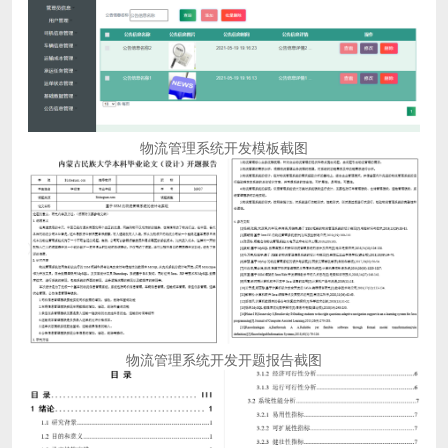
物流管理系统开发模板截图
物流管理系统开发开题报告截图