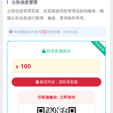
公告信息管理
公告信息管理页面，此页面提供给管理员的功能有：根
据公告信息进行新增、修改、查询操作等等。
毕设模板仅作参考🚫切勿照搬 · 文责自负
毕设资源
联系客服购买
100
购买毕设，请联系客服
扫客服微信 · 立即咨询