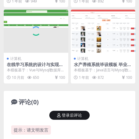
1 年前
949
100
1 年前
892
100
管理员登...
师师生健...
计算机
计算机
在线学习系统的设计与实现毕
水产养殖系统毕设模板 毕业设
设模板 毕业设计模板及毕业论
计模板及毕业论文
本模板基于：Vue与Mysql数据库开
本模板基于：Java语言与Mysql数据
文
发 系统详细实现 管理员模块的实现
库开发 系统功能实现 管理员功能模
10 月前
650
100
1 年前
872
100
学生信...
块的实...
评论(0)
登录后评论
提示：请文明发言