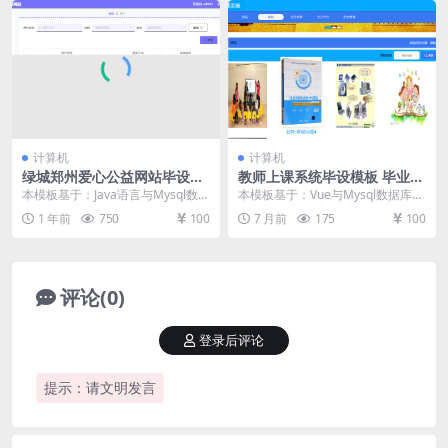
计算机
计算机
绿城郑州爱心公益网站毕设模
教师上课系统毕设模板 毕业设
板 毕业设计模板及毕业论文
计模板及毕业论文
本模板基于：Java语言与Mysql数据
本模板基于：Vue与Mysql数据库开
库开发 系统功能实现 这个环节需要
发 系统的实现 功能模块的实现 学
1 年前
750
100
7 月前
175
100
使用前...
生信息管...
评论(0)
登录后评论
提示：请文明发言