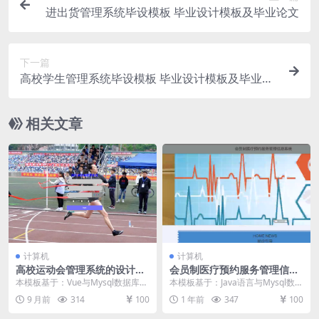
进出货管理系统毕设模板 毕业设计模板及毕业论文
下一篇
高校学生管理系统毕设模板 毕业设计模板及毕业论
文
相关文章
计算机
计算机
高校运动会管理系统的设计与
会员制医疗预约服务管理信息
实现毕设模板 毕业设计模板及
系统毕设模板 毕业设计模板及
本模板基于：Vue与Mysql数据库开
本模板基于：Java语言与Mysql数据
毕业论文
毕业论文与PPT
发 系统功能实现 管理员功能介绍
库开发 系统详细设计 系统功能模块
9 月前
314
100
1 年前
347
100
管理员登...
会员...