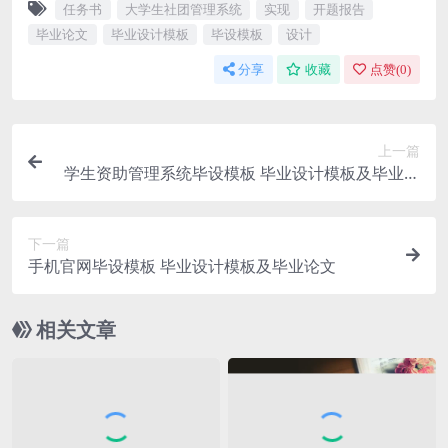
任务书
大学生社团管理系统
实现
开题报告
毕业论文
毕业设计模板
毕设模板
设计
分享
收藏
点赞(
0
)
上一篇
学生资助管理系统毕设模板 毕业设计模板及毕业论
文与PPT、开题报告、任务书
下一篇
手机官网毕设模板 毕业设计模板及毕业论文
相关文章