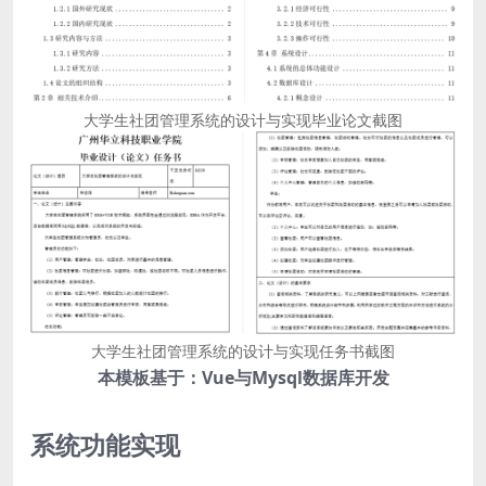
大学生社团管理系统的设计与实现毕业论文截图
大学生社团管理系统的设计与实现任务书截图
本模板基于：Vue与Mysql数据库开发
系统功能实现