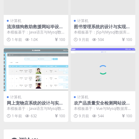
计算机
计算机
流浪猫狗救助救援网站毕设模
图书管理系统的设计与实现毕
板 毕业设计模板及毕业论文与
设模板 毕业设计模板及毕业论
本模板基于：Java语言与Mysql数据
本模板基于：JSp与Mysql数据库开
PPT
文与PPT开题报告
库开发 详细设计与实现 系统功能实
发 系统功能实现 JAVA与Mysql数
1 年前
1.0K
100
9 月前
504
100
现 当...
据...
计算机
计算机
网上宠物店系统的设计与实现
农产品质量安全检测网站设计
毕设模板 毕业设计模板及毕业
与实现毕设模板 毕业设计模板
本模板基于：Java语言与Mysql数据
本模板基于：Vue与Mysql数据库开
论文
及毕业论文
库开发 系统功能实现 这个环节需要
发 系统功能实现 这个环节需要使用
1 年前
632
100
9 月前
544
100
使用前...
前面的设...