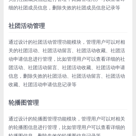
细的社团成员信息，删除失效的社团成员信息记录等
社团活动管理
通过设计的社团活动管理功能模块，管理用户可以对相
关的社团活动、社团活动留言、社团活动收藏、社团活
动申请信息进行管理，比如管理用户可以查看详细的社
团活动、社团活动留言、社团活动收藏、社团活动申请
信息，删除失效的社团活动、社团活动留言、社团活动
收藏、社团活动申请信息记录等
轮播图管理
通过设计的轮播图管理功能模块，管理用户可以对相关
的轮播图信息进行管理，比如管理用户可以查看详细的
轮播图信息，删除失效的轮播图信息记录等