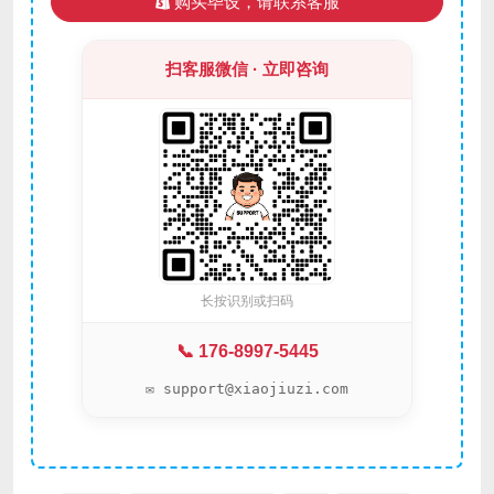
购买毕设，请联系客服
扫客服微信 · 立即咨询
长按识别或扫码
📞 176-8997-5445
✉️ support@xiaojiuzi.com