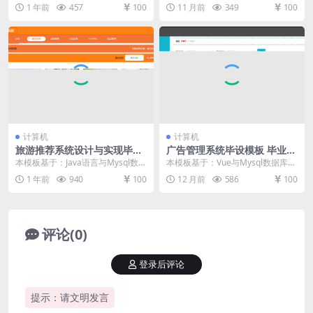
论文
文
库开发 系统实现 编程人员在搭建的
发 系统功能实现 系统实现部分就是
1 年前
457
100
11 月前
349
100
开发环...
将系统分...
计算机
计算机
旅游推荐系统设计与实现毕设
广告管理系统毕设模板 毕业设
模板 毕业设计模板及毕业论文
计模板及毕业论文
本模板基于：Java语言与Mysql数据
本模板基于：Vue与Mysql数据库开
与PPT开题报告
库开发 系统功能实现 这个环节需要
发 系统详细实现 广告客户管理 广
1 年前
940
100
12 月前
586
100
使用前...
告管理系...
评论(0)
登录后评论
提示：请文明发言