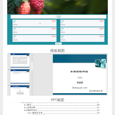
模板截图
PPT截图