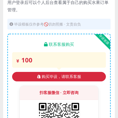
用户登录后可以个人后台查看属于自己的购买水果订单
管理。
毕设模板仅作参考🚫切勿照搬 · 文责自负
毕设资源
联系客服购买
100
购买毕设，请联系客服
扫客服微信 · 立即咨询