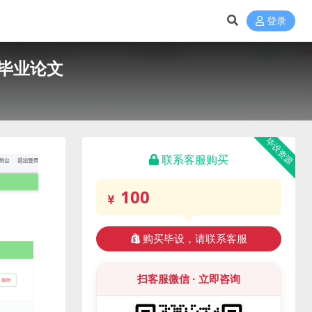
登录
毕业论文
毕设资源
联系客服购买
100
购买毕设，请联系客服
扫客服微信 · 立即咨询