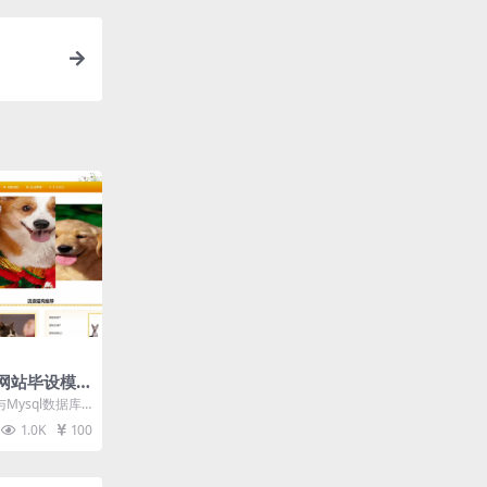
网站毕设模
毕业论文与P
Mysql数据库
系统功能实现
1.0K
100