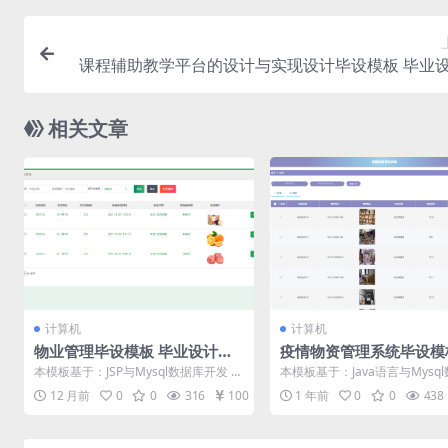
课程辅助教学平台的设计与实现设计毕设模板 毕业
板及毕
相关文章
计算机
计算机
物业管理毕设模板 毕业设计模
疫情物资管理系统毕设模
板及毕业论文与开题报告
业设计模板及毕业论文
本模板基于：JSP与Mysql数据库开发 系
本模板基于：Java语言与Mysq
统功能实现 进入到这个环节，也就可
开发 系统功能实现 编程人员在
12 月前
0
0
316
100
1 年前
0
0
438
以...
开...