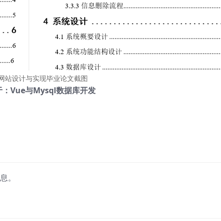
网站设计与实现毕业论文截图
：Vue与Mysql数据库开发
息。